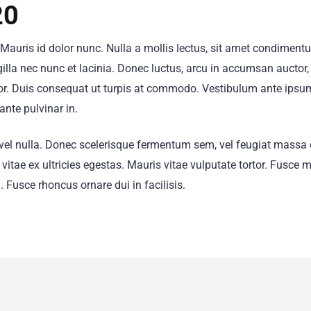
20
Mauris id dolor nunc. Nulla a mollis lectus, sit amet condiment
gilla nec nunc et lacinia. Donec luctus, arcu in accumsan auctor, 
r. Duis consequat ut turpis at commodo. Vestibulum ante ipsum p
ante pulvinar in.
 eu vel nulla. Donec scelerisque fermentum sem, vel feugiat massa 
 vitae ex ultricies egestas. Mauris vitae vulputate tortor. Fusc
 Fusce rhoncus ornare dui in facilisis.