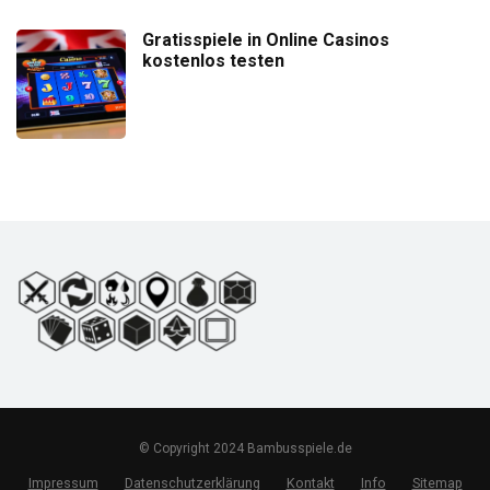
Gratisspiele in Online Casinos
kostenlos testen
© Copyright 2024 Bambusspiele.de
Impressum
Datenschutzerklärung
Kontakt
Info
Sitemap