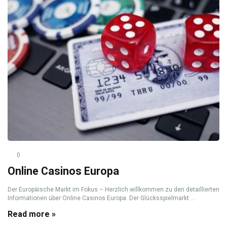
0
Online Casinos Europa
Der Europäische Markt im Fokus – Herzlich willkommen zu den detaillierten
Informationen über Online Casinos Europa. Der Glücksspielmarkt ...
Read more »