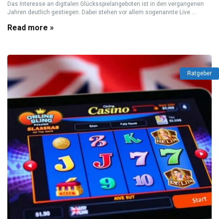
Das Interesse an digitalen Glücksspielangeboten ist in den vergangenen
Jahren deutlich gestiegen. Dabei stehen vor allem sogenannte Live ...
Read more »
Ratgeber