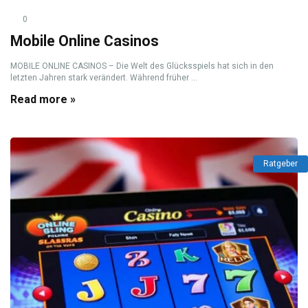
0
Mobile Online Casinos
MOBILE ONLINE CASINOS – Die Welt des Glücksspiels hat sich in den
letzten Jahren stark verändert. Während früher ...
Read more »
Ratgeber