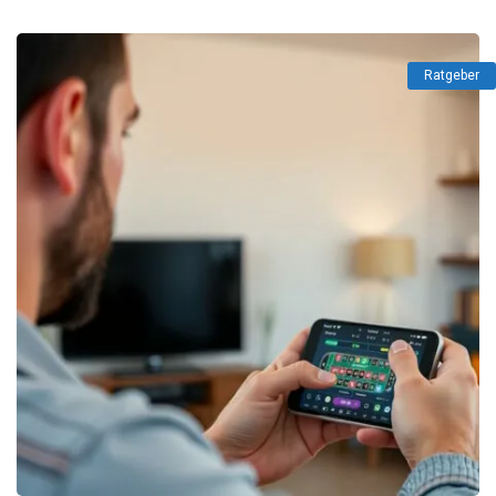
Ratgeber