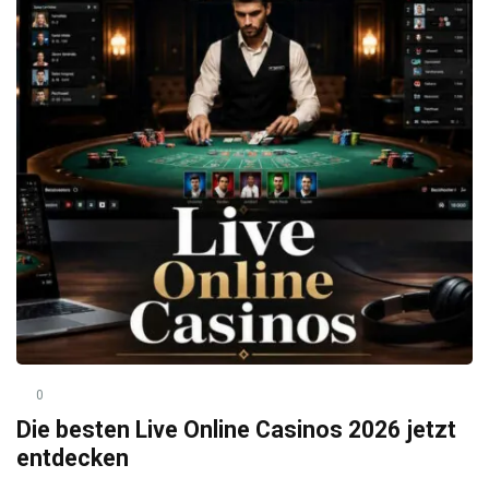
0
Die besten Live Online Casinos 2026 jetzt
entdecken