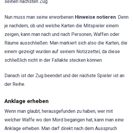
seinen nächsten Zug.
Nun muss man seine erworbenen
Hinweise notieren
. Denn
je nachdem, ob und welche Karten die Mitspieler einem
zeigen, kann man nach und nach Personen, Waffen oder
Räume ausschließen. Man markiert sich also die Karten, die
einem gezeigt wurden auf seinem Notizzettel, da diese
schließlich nicht in der Fallakte stecken können.
Danach ist der Zug beendet und der nächste Spieler ist an
der Reihe.
Anklage erheben
Wenn man glaubt, herausgefunden zu haben, wer mit
welcher Waffe wo den Mord begangen hat, kann man eine
Anklage erheben. Man darf direkt nach dem Ausspruch