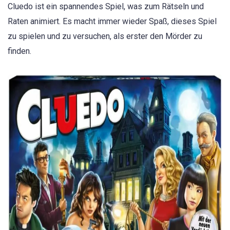
Cluedo ist ein spannendes Spiel, was zum Rätseln und
Raten animiert. Es macht immer wieder Spaß, dieses Spiel
zu spielen und zu versuchen, als erster den Mörder zu
finden.