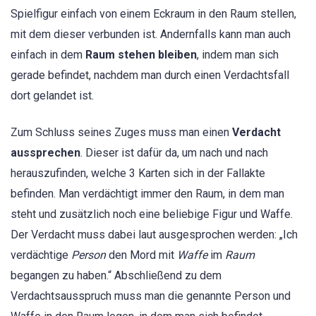
Spielfigur einfach von einem Eckraum in den Raum stellen,
mit dem dieser verbunden ist. Andernfalls kann man auch
einfach in dem
Raum stehen bleiben
, indem man sich
gerade befindet, nachdem man durch einen Verdachtsfall
dort gelandet ist.
Zum Schluss seines Zuges muss man einen
Verdacht
aussprechen
. Dieser ist dafür da, um nach und nach
herauszufinden, welche 3 Karten sich in der Fallakte
befinden. Man verdächtigt immer den Raum, in dem man
steht und zusätzlich noch eine beliebige Figur und Waffe.
Der Verdacht muss dabei laut ausgesprochen werden: „Ich
verdächtige
Person
den Mord mit
Waffe
im
Raum
begangen zu haben.“ Abschließend zu dem
Verdachtsausspruch muss man die genannte Person und