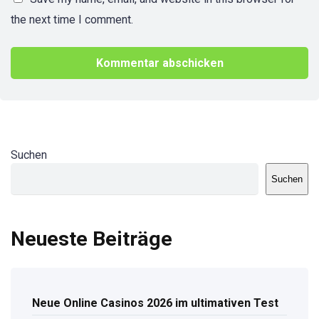
the next time I comment.
Suchen
Suchen
Neueste Beiträge
Neue Online Casinos 2026 im ultimativen Test