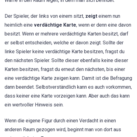
Waffe in den Raum legen, in dem man sich befindet.
Der Spieler, der links von einem sitzt,
zeigt
einem nun
heimlich eine
verdächtige Karte
, wenn er denn eine davon
besitzt. Wenn er mehrere verdächtigte Karten besitzt, darf
er selbst entscheiden, welche er davon zeigt. Sollte der
linke Spieler keine verdächtige Karte besitzen, fragst du
den nächsten Spieler. Sollte dieser ebenfalls keine dieser
Karten besitzen, fragst du erneut den nächsten, bis einer
eine verdächtige Karte zeigen kann. Damit ist die Befragung
dann beendet. Selbstverständlich kann es auch vorkommen,
dass keiner eine Karte vorzeigen kann. Aber auch das kann
ein wertvoller Hinweis sein.
Wenn die eigene Figur durch einen Verdacht in einen
anderen Raum gezogen wird, beginnt man von dort aus