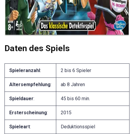
Daten des Spiels
Spieleranzahl
:
2 bis 6 Spieler
Altersempfehlung
:
ab 8 Jahren
Spieldauer
:
45 bis 60 min.
Ersterscheinung
:
2015
Spieleart
:
Deduktionsspiel