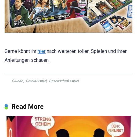
Gerne könnt ihr
hier
nach weiteren tollen Spielen und ihren
Anleitungen schauen.
Cluedo
,
Detektivspiel
,
Gesellschaftsspiel
Read More