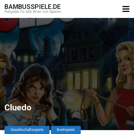
BAMBUSSPIELE.DE
Ratgeber für alle Arten von Spielen
Cluedo
Gesellschaftsspiele
Brettspiele