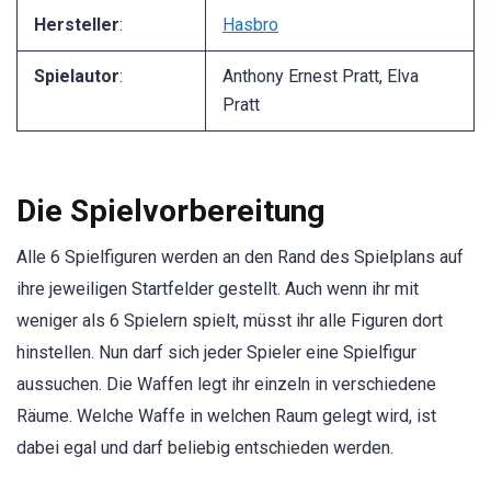
Hersteller
:
Hasbro
Spielautor
:
Anthony Ernest Pratt, Elva
Pratt
Die Spielvorbereitung
Alle 6 Spielfiguren werden an den Rand des Spielplans auf
ihre jeweiligen Startfelder gestellt. Auch wenn ihr mit
weniger als 6 Spielern spielt, müsst ihr alle Figuren dort
hinstellen. Nun darf sich jeder Spieler eine Spielfigur
aussuchen. Die Waffen legt ihr einzeln in verschiedene
Räume. Welche Waffe in welchen Raum gelegt wird, ist
dabei egal und darf beliebig entschieden werden.