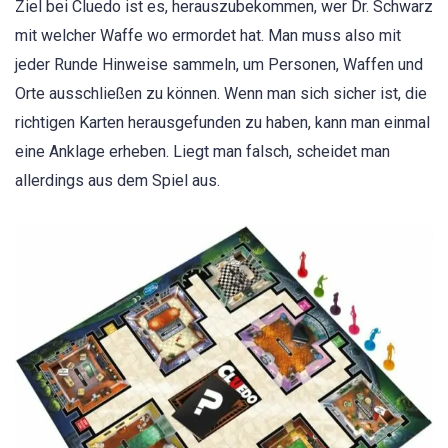
Ziel bei Cluedo ist es, herauszubekommen, wer Dr. Schwarz
mit welcher Waffe wo ermordet hat. Man muss also mit
jeder Runde Hinweise sammeln, um Personen, Waffen und
Orte ausschließen zu können. Wenn man sich sicher ist, die
richtigen Karten herausgefunden zu haben, kann man einmal
eine Anklage erheben. Liegt man falsch, scheidet man
allerdings aus dem Spiel aus.