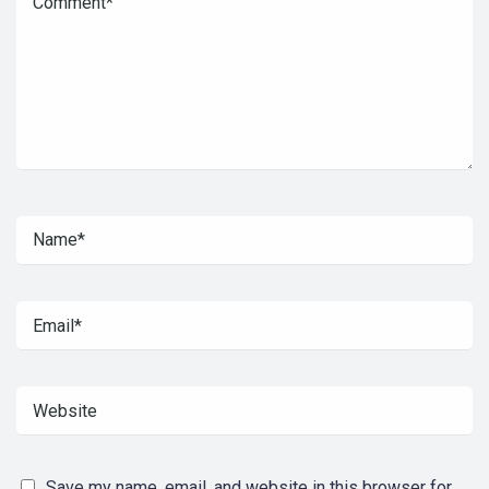
Save my name, email, and website in this browser for