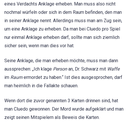
eines Verdachts Anklage erheben. Man muss also nicht
nochmal würfeln oder sich in dem Raum befinden, den man
in seiner Anklage nennt. Allerdings muss man am Zug sein,
um eine Anklage zu erheben. Da man bei Cluedo pro Spiel
nur einmal Anklage erheben darf, sollte man sich ziemlich
sicher sein, wenn man dies vor hat.
Seine Anklage, die man erheben möchte, muss man dann
aussprechen: „Ich klage
Person
an, Dr. Schwarz mit
Waffe
im
Raum
ermordet zu haben.“ Ist dies ausgesprochen, darf
man heimlich in die Fallakte schauen.
Wenn dort die zuvor genannten 3 Karten drinnen sind, hat
man Cluedo gewonnen. Der Mord wurde aufgeklärt und man
zeigt seinen Mitspielern als Beweis die Karten.