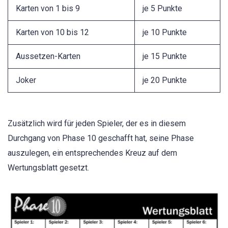
Karten von 1 bis 9
je 5 Punkte
Karten von 10 bis 12
je 10 Punkte
Aussetzen-Karten
je 15 Punkte
Joker
je 20 Punkte
Zusätzlich wird für jeden Spieler, der es in diesem
Durchgang von Phase 10 geschafft hat, seine Phase
auszulegen, ein entsprechendes Kreuz auf dem
Wertungsblatt gesetzt.