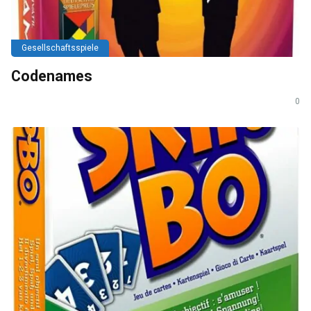
Gesellschaftsspiele
Codenames
0