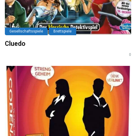
Gesellschaftsspiele
Brettspiele
Cluedo
0