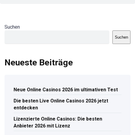
Suchen
Suchen
Neueste Beiträge
Neue Online Casinos 2026 im ultimativen Test
Die besten Live Online Casinos 2026 jetzt
entdecken
Lizenzierte Online Casinos: Die besten
Anbieter 2026 mit Lizenz