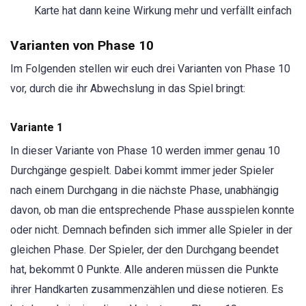
Karte hat dann keine Wirkung mehr und verfällt einfach
Varianten von Phase 10
Im Folgenden stellen wir euch drei Varianten von Phase 10
vor, durch die ihr Abwechslung in das Spiel bringt:
Variante 1
In dieser Variante von Phase 10 werden immer genau 10
Durchgänge gespielt. Dabei kommt immer jeder Spieler
nach einem Durchgang in die nächste Phase, unabhängig
davon, ob man die entsprechende Phase ausspielen konnte
oder nicht. Demnach befinden sich immer alle Spieler in der
gleichen Phase. Der Spieler, der den Durchgang beendet
hat, bekommt 0 Punkte. Alle anderen müssen die Punkte
ihrer Handkarten zusammenzählen und diese notieren. Es