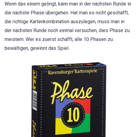
Wenn das einem gelingt, kann man in der nächsten Runde in
die nächste Phase übergehen. Hat man es nicht geschafft,
die richtige Kartenkombination auszulegen, muss man in
der nächsten Runde noch einmal versuchen, dies Phase zu
meistern. Wer es zuerst schafft, alle 10 Phasen zu
bewältigen, gewinnt das Spiel.