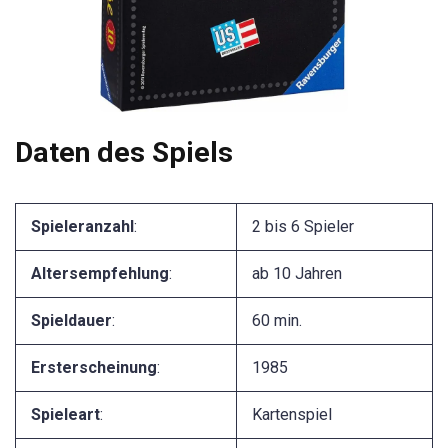
Daten des Spiels
Spieleranzahl
:
2 bis 6 Spieler
Altersempfehlung
:
ab 10 Jahren
Spieldauer
:
60 min.
Ersterscheinung
:
1985
Spieleart
:
Kartenspiel