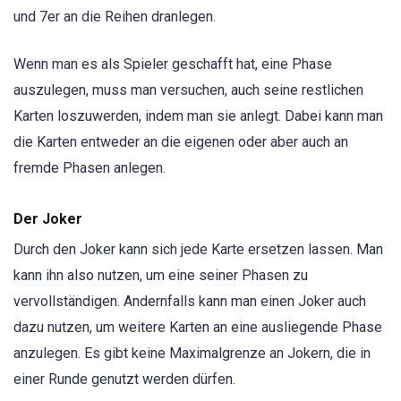
und 7er an die Reihen dranlegen.
Wenn man es als Spieler geschafft hat, eine Phase
auszulegen, muss man versuchen, auch seine restlichen
Karten loszuwerden, indem man sie anlegt. Dabei kann man
die Karten entweder an die eigenen oder aber auch an
fremde Phasen anlegen.
Der Joker
Durch den Joker kann sich jede Karte ersetzen lassen. Man
kann ihn also nutzen, um eine seiner Phasen zu
vervollständigen. Andernfalls kann man einen Joker auch
dazu nutzen, um weitere Karten an eine ausliegende Phase
anzulegen. Es gibt keine Maximalgrenze an Jokern, die in
einer Runde genutzt werden dürfen.