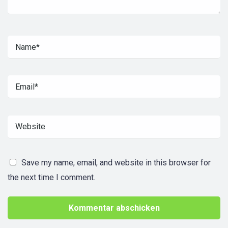
Save my name, email, and website in this browser for
the next time I comment.