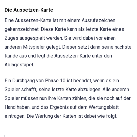
Die Aussetzen-Karte
Eine Aussetzen-Karte ist mit einem Ausrufezeichen
gekennzeichnet. Diese Karte kann als letzte Karte eines
Zuges ausgespielt werden. Sie wird dabei vor einen
anderen Mitspieler gelegt. Dieser setzt dann seine nächste
Runde aus und legt die Aussetzen-Karte unter den
Ablagestapel.
Ein Durchgang von Phase 10 ist beendet, wenn es ein
Spieler schafft, seine letzte Karte abzulegen. Alle anderen
Spieler müssen nun ihre Karten zählen, die sie noch auf der
Hand haben, und das Ergebnis auf dem Wertungsblatt
eintragen. Die Wertung der Karten ist dabei wie folgt: