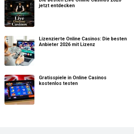
jetzt entdecken
Lizenzierte Online Casinos: Die besten
Anbieter 2026 mit Lizenz
Gratisspiele in Online Casinos
kostenlos testen