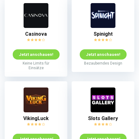
Casinova
Spinight
Jetzt anschauen!
Jetzt anschauen!
Keine Limits für
Bezauberndes Design
Einsätze
VikingLuck
Slots Gallery
Jetzt anschauen!
Jetzt anschauen!