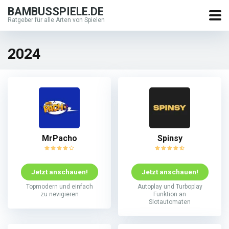
BAMBUSSPIELE.DE
Ratgeber für alle Arten von Spielen
2024
MrPacho
Spinsy
Jetzt anschauen!
Jetzt anschauen!
Topmodern und einfach
Autoplay und Turboplay
zu nevigieren
Funktion an
Slotautomaten