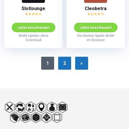
Slotlounge
Cleobetra
Jetzt anschauen!
Jetzt anschauen!
Mobil spielen ohne
Die besten Spiele direkt
Download
im Browser
1
2
»