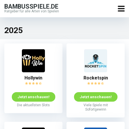
BAMBUSSPIELE.DE
Ratgeber für alle Arten von Spielen
2025
Hollywin
Rocketspin
Jetzt anschauen!
Jetzt anschauen!
Die aktuellsten Slots
Viele Spiele mit
Sofortgewinn