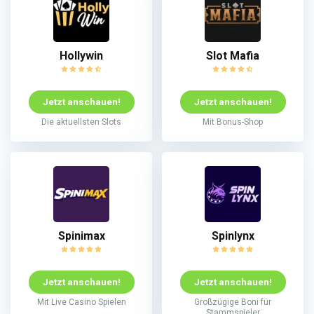
Hollywin
Slot Mafia
Jetzt anschauen!
Jetzt anschauen!
Die aktuellsten Slots
Mit Bonus-Shop
Spinimax
Spinlynx
Jetzt anschauen!
Jetzt anschauen!
Mit Live Casino Spielen
Großzügige Boni für
Stammspieler