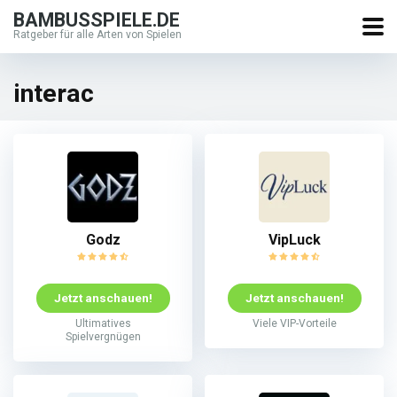
BAMBUSSPIELE.DE
Ratgeber für alle Arten von Spielen
interac
Godz
VipLuck
Jetzt anschauen!
Jetzt anschauen!
Ultimatives
Viele VIP-Vorteile
Spielvergnügen