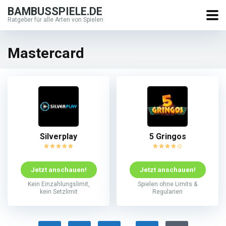
BAMBUSSPIELE.DE
Ratgeber für alle Arten von Spielen
Mastercard
Silverplay
5 Gringos
Jetzt anschauen!
Jetzt anschauen!
Kein Einzahlungslimit,
Spielen ohne Limits &
kein Setzlimit
Regularien