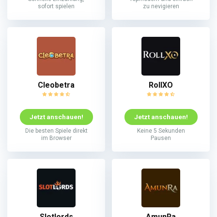
sofort spielen
zu nevigieren
Cleobetra
RollXO
Jetzt anschauen!
Jetzt anschauen!
Die besten Spiele direkt
Keine 5 Sekunden
im Browser
Pausen
Slotlords
AmunRa