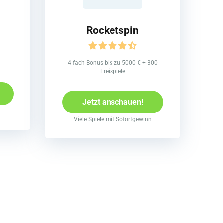
Rocketspin
4-fach Bonus bis zu 5000 € + 300
Freispiele
Jetzt anschauen!
Viele Spiele mit Sofortgewinn