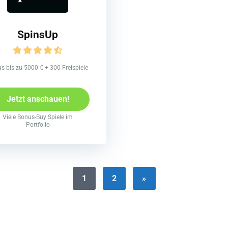
SpinsUp
s bis zu 5000 € + 300 Freispiele
Jetzt anschauen!
Viele Bonus-Buy Spiele im
Portfolio
1
2
»