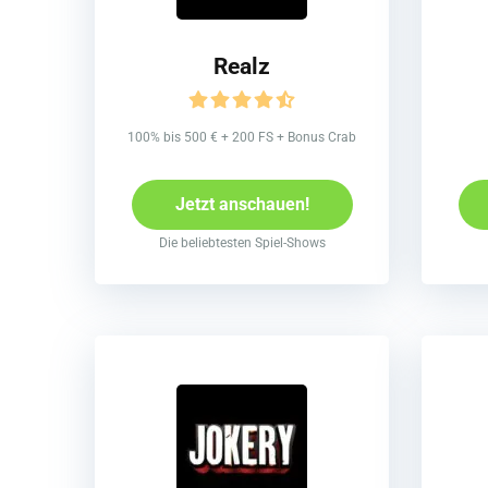
Realz
100% bis 500 € + 200 FS + Bonus Crab
Jetzt anschauen!
Die beliebtesten Spiel-Shows