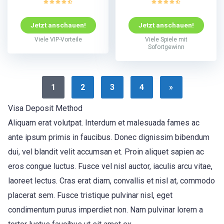
Jetzt anschauen!
Jetzt anschauen!
Viele VIP-Vorteile
Viele Spiele mit
Sofortgewinn
1
2
3
4
»
Visa Deposit Method
Aliquam erat volutpat. Interdum et malesuada fames ac
ante ipsum primis in faucibus. Donec dignissim bibendum
dui, vel blandit velit accumsan et. Proin aliquet sapien ac
eros congue luctus. Fusce vel nisl auctor, iaculis arcu vitae,
laoreet lectus. Cras erat diam, convallis et nisl at, commodo
placerat sem. Fusce tristique pulvinar nisl, eget
condimentum purus imperdiet non. Nam pulvinar lorem a