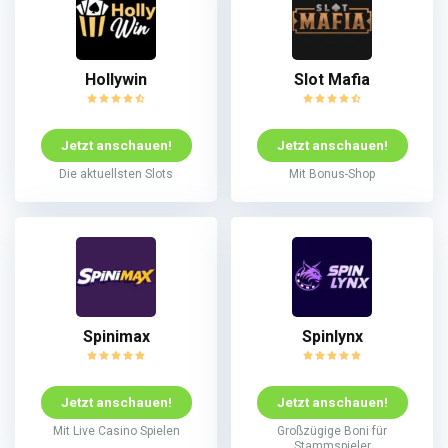
Hollywin
Slot Mafia
Jetzt anschauen!
Jetzt anschauen!
Die aktuellsten Slots
Mit Bonus-Shop
Spinimax
Spinlynx
Jetzt anschauen!
Jetzt anschauen!
Mit Live Casino Spielen
Großzügige Boni für
Stammspieler