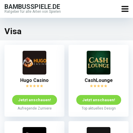
BAMBUSSPIELE.DE
Ratgeber für alle Arten von Spielen
Visa
Hugo Casino
CashLounge
Jetzt anschauen!
Jetzt anschauen!
Aufregende Zurniere
Top aktuelles Design