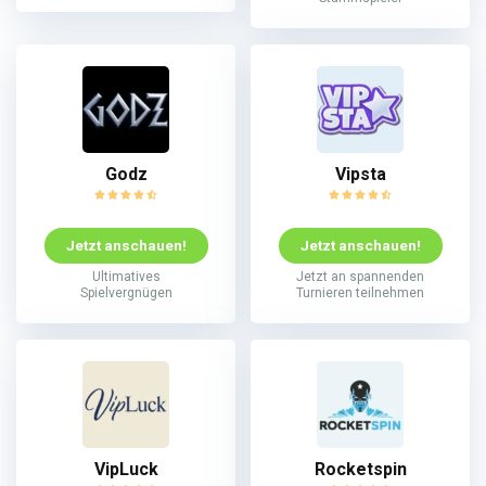
Godz
Vipsta
Jetzt anschauen!
Jetzt anschauen!
Ultimatives
Jetzt an spannenden
Spielvergnügen
Turnieren teilnehmen
VipLuck
Rocketspin