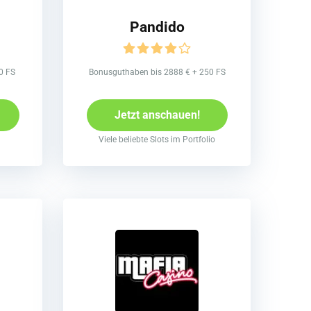
Pandido
0 FS
Bonusguthaben bis 2888 € + 250 FS
Jetzt anschauen!
Viele beliebte Slots im Portfolio