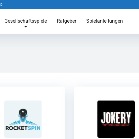
ap
Gesellschaftsspiele
Ratgeber
Spielanleitungen