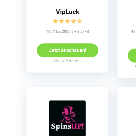
VipLuck
100% bis 2000 € + 300 FS
4-
Jetzt anschauen!
Viele VIP-Vorteile