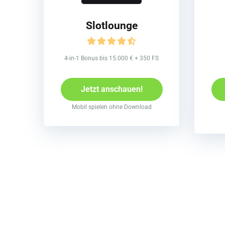
Slotlounge
4-in-1 Bonus bis 15.000 € + 350 FS
Jetzt anschauen!
Mobil spielen ohne Download