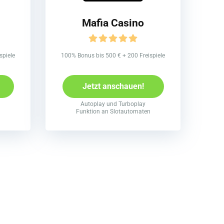
Mafia Casino
spiele
100% Bonus bis 500 € + 200 Freispiele
Jetzt anschauen!
Autoplay und Turboplay
Funktion an Slotautomaten