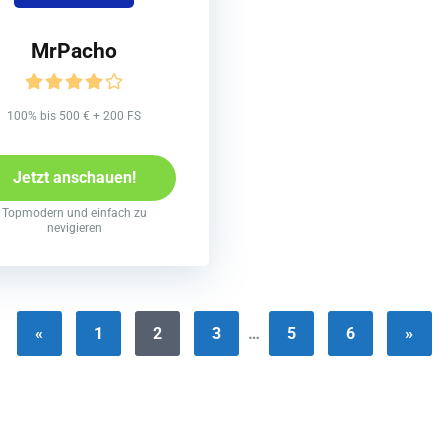
MrPacho
100% bis 500 € + 200 FS
Jetzt anschauen!
Topmodern und einfach zu
nevigieren
«
1
2
3
…
5
6
»