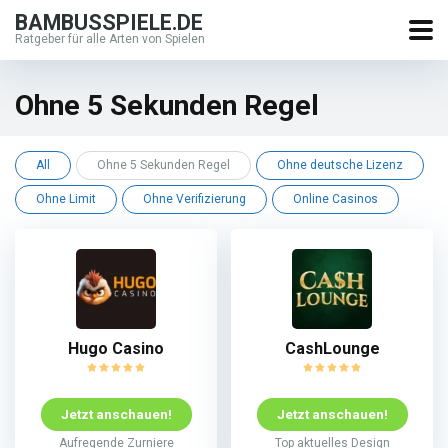
BAMBUSSPIELE.DE
Ratgeber für alle Arten von Spielen
Ohne 5 Sekunden Regel
All
Ohne 5 Sekunden Regel
Ohne deutsche Lizenz
Ohne Limit
Ohne Verifizierung
Online Casinos
Hugo Casino
CashLounge
Jetzt anschauen!
Jetzt anschauen!
Aufregende Zurniere
Top aktuelles Design