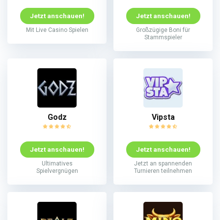
Jetzt anschauen!
Jetzt anschauen!
Mit Live Casino Spielen
Großzügige Boni für
Stammspieler
Godz
Vipsta
Jetzt anschauen!
Jetzt anschauen!
Ultimatives
Jetzt an spannenden
Spielvergnügen
Turnieren teilnehmen