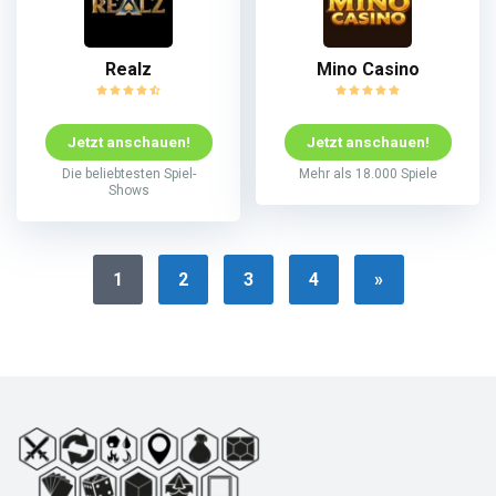
Realz
Mino Casino
Jetzt anschauen!
Jetzt anschauen!
Die beliebtesten Spiel-
Mehr als 18.000 Spiele
Shows
1
2
3
4
»