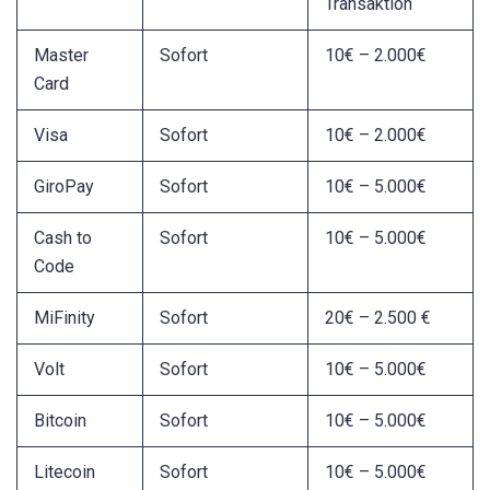
Transaktion
Master
Sofort
10€ – 2.000€
Card
Visa
Sofort
10€ – 2.000€
GiroPay
Sofort
10€ – 5.000€
Cash to
Sofort
10€ – 5.000€
Code
MiFinity
Sofort
20€ – 2.500 €
Volt
Sofort
10€ – 5.000€
Bitcoin
Sofort
10€ – 5.000€
Litecoin
Sofort
10€ – 5.000€