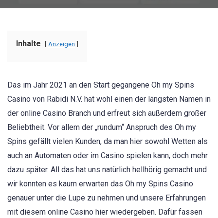
Inhalte
Anzeigen
Das im Jahr 2021 an den Start gegangene Oh my Spins
Casino von Rabidi N.V. hat wohl einen der längsten Namen in
der online Casino Branch und erfreut sich außerdem großer
Beliebtheit. Vor allem der „rundum“ Anspruch des Oh my
Spins gefällt vielen Kunden, da man hier sowohl Wetten als
auch an Automaten oder im Casino spielen kann, doch mehr
dazu später. All das hat uns natürlich hellhörig gemacht und
wir konnten es kaum erwarten das Oh my Spins Casino
genauer unter die Lupe zu nehmen und unsere Erfahrungen
mit diesem online Casino hier wiedergeben. Dafür fassen