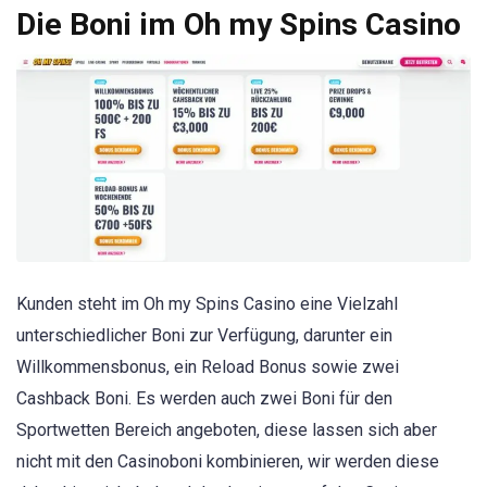
Die Boni im Oh my Spins Casino
Kunden steht im Oh my Spins Casino eine Vielzahl
unterschiedlicher Boni zur Verfügung, darunter ein
Willkommensbonus, ein Reload Bonus sowie zwei
Cashback Boni. Es werden auch zwei Boni für den
Sportwetten Bereich angeboten, diese lassen sich aber
nicht mit den Casinoboni kombinieren, wir werden diese