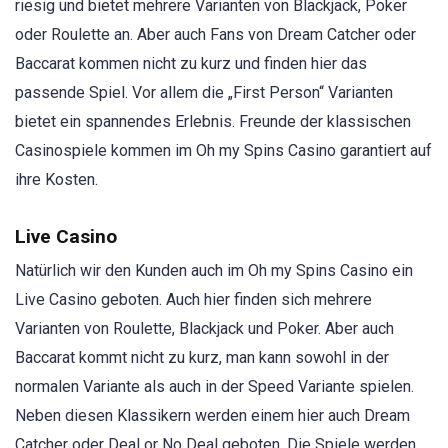
riesig und bietet mehrere Varianten von Blackjack, Poker
oder Roulette an. Aber auch Fans von Dream Catcher oder
Baccarat kommen nicht zu kurz und finden hier das
passende Spiel. Vor allem die „First Person“ Varianten
bietet ein spannendes Erlebnis. Freunde der klassischen
Casinospiele kommen im Oh my Spins Casino garantiert auf
ihre Kosten.
Live Casino
Natürlich wir den Kunden auch im Oh my Spins Casino ein
Live Casino geboten. Auch hier finden sich mehrere
Varianten von Roulette, Blackjack und Poker. Aber auch
Baccarat kommt nicht zu kurz, man kann sowohl in der
normalen Variante als auch in der Speed Variante spielen.
Neben diesen Klassikern werden einem hier auch Dream
Catcher oder Deal or No Deal geboten. Die Spiele werden