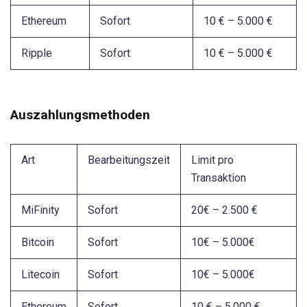
Ethereum
Sofort
10 € – 5.000 €
Ripple
Sofort
10 € – 5.000 €
Auszahlungsmethoden
Art
Bearbeitungszeit
Limit pro
Transaktion
MiFinity
Sofort
20€ – 2.500 €
Bitcoin
Sofort
10€ – 5.000€
Litecoin
Sofort
10€ – 5.000€
Ethereum
Sofort
10 € – 5.000 €