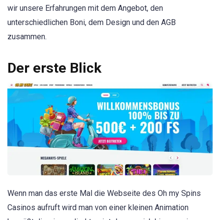
wir unsere Erfahrungen mit dem Angebot, den
unterschiedlichen Boni, dem Design und den AGB
zusammen.
Der erste Blick
Wenn man das erste Mal die Webseite des Oh my Spins
Casinos aufruft wird man von einer kleinen Animation