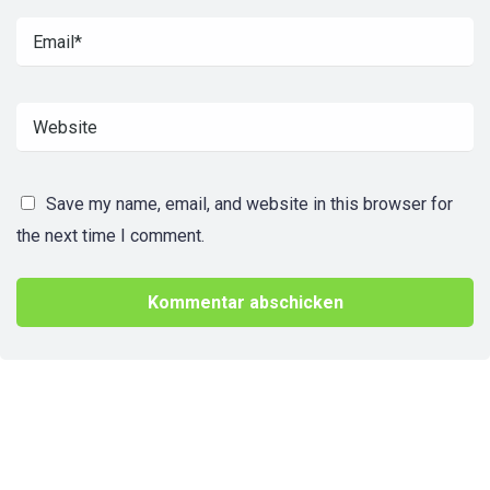
Save my name, email, and website in this browser for
the next time I comment.