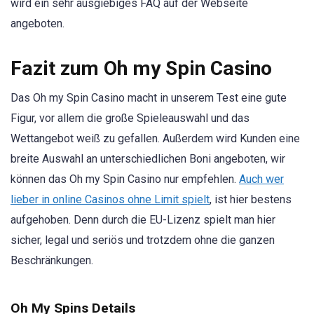
wird ein sehr ausgiebiges FAQ auf der Webseite
angeboten.
Fazit zum Oh my Spin Casino
Das Oh my Spin Casino macht in unserem Test eine gute
Figur, vor allem die große Spieleauswahl und das
Wettangebot weiß zu gefallen. Außerdem wird Kunden eine
breite Auswahl an unterschiedlichen Boni angeboten, wir
können das Oh my Spin Casino nur empfehlen.
Auch wer
lieber in online Casinos ohne Limit spielt
, ist hier bestens
aufgehoben. Denn durch die EU-Lizenz spielt man hier
sicher, legal und seriös und trotzdem ohne die ganzen
Beschränkungen.
Oh My Spins Details