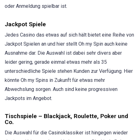
oder Anmeldung spielbar ist.
Jackpot Spiele
Jedes Casino das etwas auf sich hält bietet eine Reihe von
Jackpot Spielen an und hier stellt Oh my Spin auch keine
Ausnahme dar. Die Auswahl ist dabei sehr divers aber
leider gering, gerade einmal etwas mehr als 35
unterschiedliche Spiele stehen Kunden zur Verfügung. Hier
könnte Oh my Spins in Zukunft für etwas mehr
Abwechslung sorgen. Auch sind keine progressiven
Jackpots im Angebot.
Tischspiele – Blackjack, Roulette, Poker und
Co.
Die Auswahl für die Casinoklassiker ist hingegen wieder