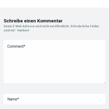
Schreibe einen Kommentar
Deine E-Mail-Adresse wird nicht veröffentlicht.
Erforderliche Felder
sind mit
*
markiert