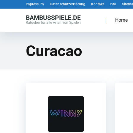
Impressum
Datenschutzerklärung
Kontakt
Info
Sitem
BAMBUSSPIELE.DE
Home
Ratgeber für alle Arten von Spielen
Curacao