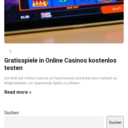
0
Gratisspiele in Online Casinos kostenlos
testen
Die Welt der Online Casinos ist faszinierend und bietet eine Vielzahl an
Möglichkeiten, um spannende Spiele zu erleben. ...
Read more »
Suchen
Suchen