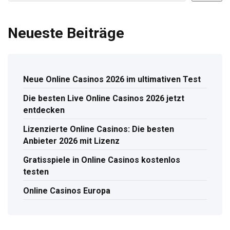
Neueste Beiträge
Neue Online Casinos 2026 im ultimativen Test
Die besten Live Online Casinos 2026 jetzt
entdecken
Lizenzierte Online Casinos: Die besten
Anbieter 2026 mit Lizenz
Gratisspiele in Online Casinos kostenlos
testen
Online Casinos Europa