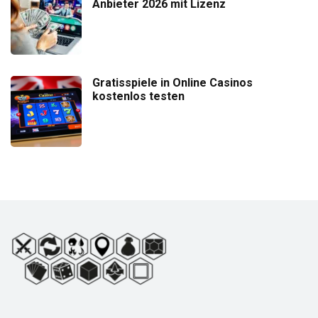
Anbieter 2026 mit Lizenz
Gratisspiele in Online Casinos
kostenlos testen