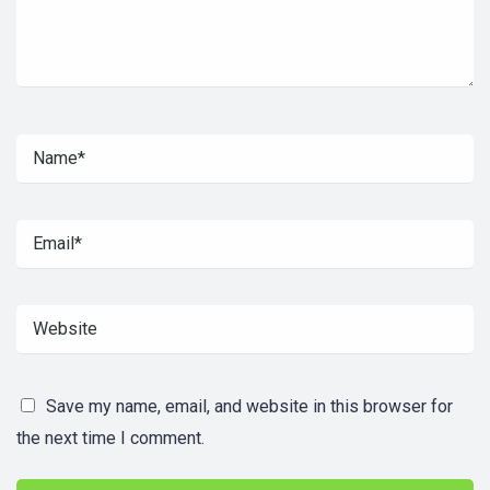
Save my name, email, and website in this browser for
the next time I comment.