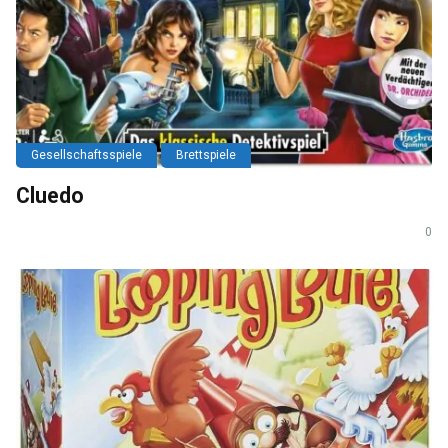
Gesellschaftsspiele
Brettspiele
Cluedo
0