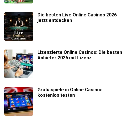
Die besten Live Online Casinos 2026
jetzt entdecken
Lizenzierte Online Casinos: Die besten
Anbieter 2026 mit Lizenz
Gratisspiele in Online Casinos
kostenlos testen