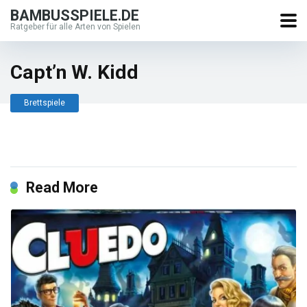
BAMBUSSPIELE.DE
Ratgeber für alle Arten von Spielen
Capt’n W. Kidd
Brettspiele
Read More