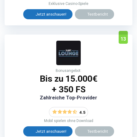
Exklusive Casino-Spiele
Jetzt anschauen!
Testbericht
13
Bonusangebot:
Bis zu 15.000€
+ 350 FS
Zahlreiche Top-Provider
4.5
Mobil spielen ohne Download
Jetzt anschauen!
Testbericht