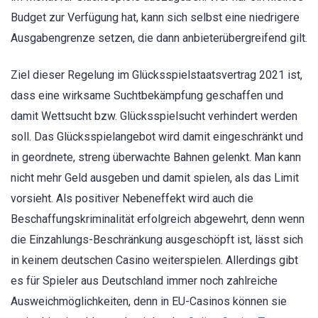
Budget zur Verfügung hat, kann sich selbst eine niedrigere
Ausgabengrenze setzen, die dann anbieterübergreifend gilt.
Ziel dieser Regelung im Glücksspielstaatsvertrag 2021 ist,
dass eine wirksame Suchtbekämpfung geschaffen und
damit Wettsucht bzw. Glücksspielsucht verhindert werden
soll. Das Glücksspielangebot wird damit eingeschränkt und
in geordnete, streng überwachte Bahnen gelenkt. Man kann
nicht mehr Geld ausgeben und damit spielen, als das Limit
vorsieht. Als positiver Nebeneffekt wird auch die
Beschaffungskriminalität erfolgreich abgewehrt, denn wenn
die Einzahlungs-Beschränkung ausgeschöpft ist, lässt sich
in keinem deutschen Casino weiterspielen. Allerdings gibt
es für Spieler aus Deutschland immer noch zahlreiche
Ausweichmöglichkeiten, denn in EU-Casinos können sie