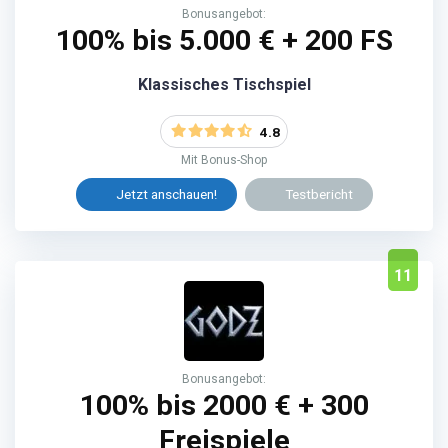
Bonusangebot:
100% bis 5.000 € + 200 FS
Klassisches Tischspiel
4.8
Mit Bonus-Shop
Jetzt anschauen!
Testbericht
11
Bonusangebot:
100% bis 2000 € + 300
Freispiele