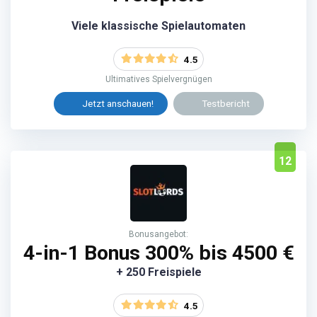
Viele klassische Spielautomaten
4.5
Ultimatives Spielvergnügen
Jetzt anschauen!
Testbericht
12
Bonusangebot:
4-in-1 Bonus 300% bis 4500 €
+ 250 Freispiele
4.5