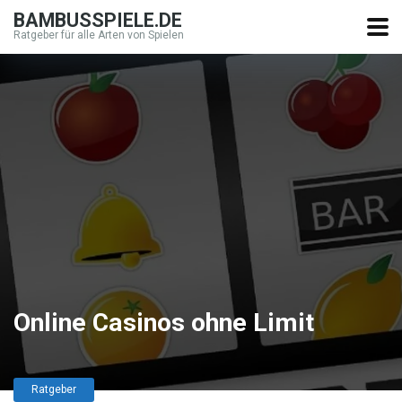
BAMBUSSPIELE.DE
Ratgeber für alle Arten von Spielen
Online Casinos ohne Limit
Ratgeber