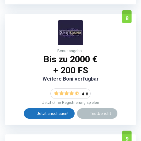
8
Bonusangebot:
Bis zu 2000 €
+ 200 FS
Weitere Boni verfügbar
4.8
Jetzt ohne Registrierung spielen
Jetzt anschauen!
Testbericht
9